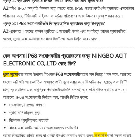
প্রশ্ন 2: ব্যবহারিক ব্যবহারে IP68 কিভাবে IP67 এর সাথে তুলনা করে?
A2:
যদিও IP67 অস্থায়ী নিমজ্জন সহ্য করতে পারে, IP68 সংযোগকারীগুলি ক্রমাগত এক্সপোজার
পরিচালনা করে, দীর্ঘমেয়াদী বহিরঙ্গন বা কঠোর পরিবেশের জন্য উচ্চতর সুরক্ষা প্রদান করে।
প্রশ্ন 3: IP68 সংযোগকারীগুলি কি স্বয়ংচালিত ব্যবহারের জন্য উপযুক্ত?
A3:
একেবারে। তাদের কম্পন প্রতিরোধ, জলরোধী নকশা এবং স্থায়িত্ব তাদের স্বয়ংচালিত
আলো, সেন্সর এবং অন্যান্য যানবাহন সিস্টেমের জন্য নিখুঁত করে তোলে।
কেন আপনার IP68 সংযোগকারীর প্রয়োজনের জন্য NINGBO ACIT
ELECTRONIC CO,.LTD বেছে নিন?
ধুলো সুরক্ষা
উচ্চ মানের উত্পাদন বিশেষজ্ঞ
IP68 সংযোগকারী
কঠোর মান নিয়ন্ত্রণ মান সঙ্গে. আমাদের
সংযোগকারীগুলি আন্তর্জাতিক শংসাপত্রগুলি পূরণ করার জন্য ডিজাইন করা হয়েছে এবং নির্দিষ্ট
শিল্প, স্বয়ংচালিত এবং সামুদ্রিক প্রয়োজনীয়তাগুলি মাপসই করে কাস্টমাইজ করা যেতে পারে।
আমাদের IP68 সংযোগকারী নির্বাচন করে, আপনি নিশ্চিত করুন:
সামঞ্জস্যপূর্ণ পণ্যের গুণমান
প্রতিযোগিতামূলক মূল্য
বিশেষজ্ঞ প্রযুক্তিগত সহায়তা
বাল্ক এবং কাস্টম অর্ডারের জন্য সময়মত ডেলিভারি
আরো বিস্তারিত জানার জন্য বা একটি উদ্ধৃতি অনুরোধ করার জন্য,
যোগাযোগ
ধুলো সুরক্ষা আজই