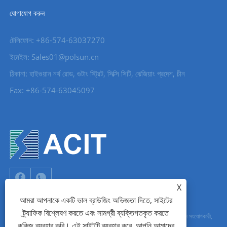
যোগাযোগ করুন
টেলিফোন: +86-574-63037270
ইমেইল: Sales01@polsun.cn
ঠিকানা: হাইগুয়ান নর্থ রোড, গুটাং স্ট্রিট, সিক্সি সিটি, ঝেজিয়াং প্রদেশ, চীন
Fax: +86-574-63045097
X
আমরা আপনাকে একটি ভাল ব্রাউজিং অভিজ্ঞতা দিতে, সাইটের
ট্র্যাফিক বিশ্লেষণ করতে এবং সামগ্রী ব্যক্তিগতকৃত করতে
কপিরাইট © 2022Ningbo Acit Electronic Co,.Ltd. - জলরোধী সংযোগকারী, রেল সংযোগকারী,
কুকিজ ব্যবহার করি। এই সাইটটি ব্যবহার করে, আপনি আমাদের