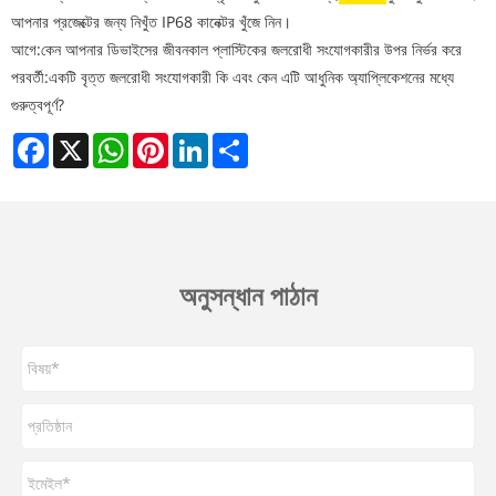
আপনার প্রজেক্টের জন্য নিখুঁত IP68 কানেক্টর খুঁজে নিন।
আগে:
কেন আপনার ডিভাইসের জীবনকাল প্লাস্টিকের জলরোধী সংযোগকারীর উপর নির্ভর করে
পরবর্তী:
একটি বৃত্ত জলরোধী সংযোগকারী কি এবং কেন এটি আধুনিক অ্যাপ্লিকেশনের মধ্যে
গুরুত্বপূর্ণ?
Facebook
X
WhatsApp
Pinterest
LinkedIn
Share
অনুসন্ধান পাঠান