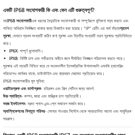
একটি IP68 সংযোগকারী কি এবং কেন এটি গুরুত্বপূর্ণ?
আ
IP68 সংযোগকারী
এক ধরনের বৈদ্যুতিক সংযোগকারী যা সম্পূর্ণরূপে ধূলিকণা সহ্য করতে এবং
পানিতে অবিরাম নিমজ্জিত থাকার জন্য ডিজাইন করা হয়েছে। "IP" রেটিং এর অর্থ দাঁড়ায়
প্রবেশ
সুরক্ষা
, যেখানে প্রথম সংখ্যাটি কঠিন কণা সুরক্ষা এবং দ্বিতীয় সংখ্যাটি তরল সুরক্ষার প্রতিনিধিত্ব
করে।
IP6X
: সম্পূর্ণ ধুলোবালি।
IPX8
: নির্দিষ্ট চাপ এবং গভীরতার অধীনে জলে দীর্ঘায়িত নিমজ্জন পরিচালনা করতে পারে।
সুরক্ষার এই স্তরটি নিশ্চিত করে যে সংবেদনশীল ইলেকট্রনিক উপাদানগুলি এমনকি চ্যালেঞ্জিং
পরিবেশেও কার্যকর থাকে, ডাউনটাইম এবং ব্যয়বহুল মেরামত প্রতিরোধ করে।
IP68 সংযোগকারীর মূল সুবিধা:
ওয়াটারপ্রুফ এবং ডাস্টপ্রুফ
- বহিরঙ্গন এবং শিল্প সেটিংস জন্য আদর্শ.
উচ্চ স্থায়িত্ব
- কম্পন, জারা এবং যান্ত্রিক চাপ প্রতিরোধী।
সহজ ইনস্টলেশন
- দ্রুত প্লাগ-এন্ড-প্লে সমাবেশ সমর্থন করে।
অ্যাপ্লিকেশনের বিস্তৃত পরিসর
- সোলার পাওয়ার সিস্টেম থেকে স্বয়ংচালিত আলো এবং সামুদ্রিক
সরঞ্জাম।