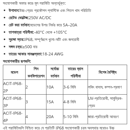
সংযোগকারী অফার করে৷ মূল পরামিতি অন্তর্ভুক্ত:
উপাদান:
উচ্চ-গ্রেড প্রকৌশল প্লাস্টিক এবং পিতল খাদ পরিচিতি
রেটেড ভোল্টেজ:
250V AC/DC
রেট করা বর্তমান:
মডেলের উপর নির্ভর করে 5A–20A
তাপমাত্রা পরিসীমা:
-40°C থেকে +105°C
সুরক্ষা স্তর:
IP68, সম্পূর্ণরূপে ধুলো-আঁট এবং জলরোধী
সঙ্গম চক্র:
≥500 বার
তারের আকার সামঞ্জস্যতা:
18-24 AWG
সংযোগকারীর রূপগুলি:
পিন
সর্বোচ্চ
তারের ব্যাস
মডেল
বিশেষ বৈশিষ্ট্য
কনফিগারেশন
বর্তমান
পরিসীমা
ACIT-IP68-
2
10A
3-6 মিমি
লকিং বাদাম, কম্পন-প্রমাণ
2P
ACIT-IP68-
UV-প্রতিরোধী, সামুদ্রিক-
3
15A
4-8 মিমি
3P
গ্রেড
ACIT-IP68-
4
20A
5-10 মিমি
জারা-প্রতিরোধী আবরণ
4P
এই পরামিতিগুলি নিশ্চিত করে যে প্রতিটি IP68 সংযোগকারী চরম অবস্থার মধ্যেও উচ্চ