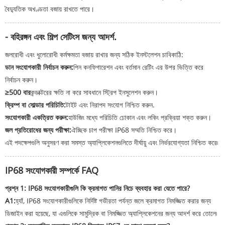
বৈদ্যুতিক অখণ্ডতা বজায় রাখতে পারে।
- বহিরঙ্গন এবং শিল্প সেটিংস জন্য আদর্শ.
জলরোধী এবং ধুলোরোধী কর্মক্ষমতা বজায় রাখার জন্য সঠিক ইনস্টলেশন চাবিকাঠি:
ডান সংযোগকারী নির্বাচন করুন:
পিন কনফিগারেশন এবং বর্তমান রেটিং এর উপর ভিত্তি করে
নির্বাচন করুন।
≥500 বার
কন্ডাক্টরের ক্ষতি না করে সাবধানে স্ট্রিপ ইনসুলেশন করুন।
ক্রিম্প বা সোল্ডার পরিচিতি:
টাইট এবং নিরাপদ সংযোগ নিশ্চিত করুন.
সংযোগকারী একত্রিত করুন:
হাউজিং মধ্যে পরিচিতি ঢোকান এবং লকিং প্রক্রিয়া শক্ত করুন।
জল প্রতিরোধের জন্য পরীক্ষা:
ঐচ্ছিক চাপ পরীক্ষা IP68 সম্মতি নিশ্চিত করে।
এই পদক্ষেপগুলি অনুসরণ করা সমস্ত অ্যাপ্লিকেশনগুলিতে দীর্ঘায়ু এবং নির্ভরযোগ্যতা নিশ্চিত করে৷
IP68 সংযোগকারী সম্পর্কে FAQ
প্রশ্ন 1: IP68 সংযোগকারীগুলি কি ক্রমাগত পানির নিচে ব্যবহার করা যেতে পারে?
A1:
হ্যাঁ, IP68 সংযোগকারীগুলিকে নির্দিষ্ট গভীরতা পর্যন্ত জলে ক্রমাগত নিমজ্জিত করার জন্য
ডিজাইন করা হয়েছে, যা এগুলিকে সামুদ্রিক বা নিমজ্জিত অ্যাপ্লিকেশনের জন্য আদর্শ করে তোলে৷