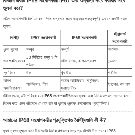
কিভাবে একটি IP68 সংযোগকারী IP67 এবং অন্যান্য সংযোগকারীর সাথে
তুলনা করে?
সঠিক সংযোগকারী নির্বাচন করা নির্ভরযোগ্যতার জন্য অত্যন্ত গুরুত্বপূর্ণ। এখানে একটি সহজ
তুলনা:
স্ট্যান্ডার্ড
বৈশিষ্ট্য
IP67 সংযোগকারী
IP68 সংযোগকারী
সংযোগকারী
ধুলো সুরক্ষা
সম্পূর্ণ
সম্পূর্ণ
আংশিক
30 মিনিটের জন্য 1 মি
জল প্রতিরোধের
লকিং বাদাম, কম্পন-প্রমাণ
ন্যূনতম
পর্যন্ত
স্থায়িত্ব
উচ্চ
খুব উচ্চ
পরিমিত
আদর্শ
কঠোর আউটডোর, সামুদ্রিক,
আউটডোর, শিল্প
ইনডোর, কম চাপ
অ্যাপ্লিকেশন
স্বয়ংচালিত
টেবিল থেকে, এটা পরিষ্কার যে
IP68 সংযোগকারী
উচ্চতর সুরক্ষা এবং নির্ভরযোগ্যতা প্রদান করে,
বিশেষ করে এমন পরিবেশে যেখানে জল বা ধুলোর ধ্রুবক এক্সপোজার প্রত্যাশিত।
আমাদের IP68 সংযোগকারীর প্রযুক্তিগত বৈশিষ্ট্যগুলি কী কী?
ধুলো সুরক্ষা সূক্ষ্মতা এবং দীর্ঘমেয়াদী নির্ভরযোগ্যতার জন্য প্রকৌশলী উচ্চ মানের IP68