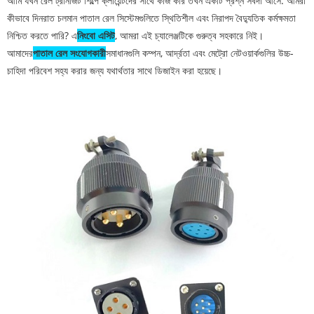
আমি যখন রেল ট্রানজিট শিল্পে ক্লায়েন্টদের সাথে কাজ করি তখন একটি প্রশ্ন সর্বদা আসে: আমরা
কীভাবে দিনরাত চলমান পাতাল রেল সিস্টেমগুলিতে স্থিতিশীল এবং নিরাপদ বৈদ্যুতিক কর্মক্ষমতা
নিশ্চিত করতে পারি? এ
নিংবো এসিট
, আমরা এই চ্যালেঞ্জটিকে গুরুত্ব সহকারে নিই।
আমাদের
পাতাল রেল সংযোগকারী
সমাধানগুলি কম্পন, আর্দ্রতা এবং মেট্রো নেটওয়ার্কগুলির উচ্চ-
চাহিদা পরিবেশ সহ্য করার জন্য যথার্থতার সাথে ডিজাইন করা হয়েছে।