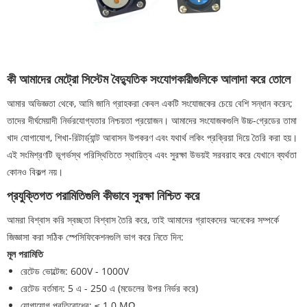
কী আমাদের মেট্রো সিস্টেম বৈদ্যুতিক সংযোগকারীগুলিকে আলাদা করে তোলে
আমার অভিজ্ঞতা থেকে, আমি জানি গ্রাহকরা কেবল একটি সংযোজকের চেয়ে বেশি সন্ধান করেন;
তাদের দীর্ঘমেয়াদী নির্ভরযোগ্যতার নিশ্চয়তা প্রয়োজন। আমাদের সংযোজকগুলি উচ্চ-গ্রেডের তামা
খাদ যোগাযোগ, শিখা-রিটার্ড্যান্ট আবাসন উপকরণ এবং যথার্থ লকিং প্রক্রিয়া দিয়ে তৈরি করা হয়।
এই সংমিশ্রণটি ভূগর্ভস্থ পরিস্থিতিতে স্থায়িত্ব এবং সুরক্ষা উভয়ই সরবরাহ করে যেখানে ব্যর্থতা
কোনও বিকল্প নয়।
প্রযুক্তিগত পরামিতিগুলি কীভাবে সুরক্ষা নিশ্চিত করে
আমরা বিশ্বাস করি স্বচ্ছতা বিশ্বাস তৈরি করে, তাই আমাদের গ্রাহকদের অনেকের সম্পর্কে
জিজ্ঞাসা করা সঠিক স্পেসিফিকেশনগুলি ভাগ করে নিতে দিন:
মূল পরামিতি
রেটেড ভোল্টেজ: 600V - 1000V
রেটেড বর্তমান: 5 এ - 250 এ (মডেলের উপর নির্ভর করে)
যোগাযোগ প্রতিরোধের: ≤ 1.0 MΩ