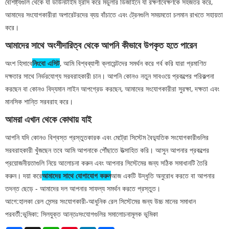
বৈশিষ্ট্যগুলি থেকে যা ডাউনটাইম হ্রাস করে মডুলার ডিজাইনে যা রক্ষণাবেক্ষণকে সহজতর করে,
আমাদের সংযোগকারীরা অপারেটরদের ব্যয় বাঁচাতে এবং ট্রেনগুলি সময়মতো চলমান রাখতে সহায়তা
করে।
আমাদের সাথে অংশীদারিত্ব থেকে আপনি কীভাবে উপকৃত হতে পারেন
অংশ হিসাবে
নিংবো এসিট
, আমি বিশ্বব্যাপী ক্লায়েন্টদের সমর্থন করে গর্ব করি যারা প্রমাণিত
দক্ষতার সাথে নির্ভরযোগ্য সরবরাহকারী চান। আপনি কোনও নতুন সাবওয়ে প্রকল্পের পরিকল্পনা
করছেন বা কোনও বিদ্যমান লাইন আপগ্রেড করছেন, আমাদের সংযোগকারীরা সুরক্ষা, দক্ষতা এবং
মানসিক শান্তি সরবরাহ করে।
আমরা এখান থেকে কোথায় যাই
আপনি যদি কোনও বিশ্বস্ত প্রস্তুতকারক এবং মেট্রো সিস্টেম বৈদ্যুতিক সংযোগকারীগুলির
সরবরাহকারী খুঁজছেন তবে আমি আপনাকে পৌঁছাতে উত্সাহিত করি। আসুন আপনার প্রকল্পের
প্রয়োজনীয়তাগুলি নিয়ে আলোচনা করুন এবং আপনার সিস্টেমের জন্য সঠিক সমাধানটি তৈরি
করুন। দয়া করে
আমাদের সাথে যোগাযোগ করুন
আজ একটি উদ্ধৃতি অনুরোধ করতে বা আপনার
তদন্ত ছেড়ে - আমাদের দল আপনার সাফল্য সমর্থন করতে প্রস্তুত।
আগে:
হালকা রেল সেন্সর সংযোগকারী-আধুনিক রেল সিস্টেমের জন্য উচ্চ মানের সমাধান
পরবর্তী:
ভূমিকা: সিলযুক্ত আন্তঃসংযোগগুলির সমালোচনামূলক ভূমিকা