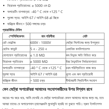
নিরোধক প্রতিরোধের: ≥ 5000 এম Ω
অপারেটিং তাপমাত্রা: -40 ° C থেকে +125 ° C
সুরক্ষা স্তর: আইপি 67 / আইপি 68 al চ্ছিক
যান্ত্রিক জীবন:> 500 সঙ্গমের চক্র
প্যারামিটার টেবিল
স্পেসিফিকেশন
মান পরিসীমা
নোট
রেট ভোল্টেজ
600V - 1000V
মেট্রো সিস্টেমের জন্য উপযুক্ত
রেটেড কারেন্ট
5 এ - 250 এ
একাধিক কনফিগারেশন
যোগাযোগ প্রতিরোধের
≤ 1.0 MΩ
কম বিদ্যুৎ ক্ষতি নিশ্চিত করে
নিরোধক প্রতিরোধ
≥ 5000 MΩ
উচ্চ বৈদ্যুতিক নির্ভরযোগ্যতা
অপারেটিং তাপমাত্রা
-40 ° C থেকে +125 ° C
চরম পরিস্থিতিতে কাজ করে
সুরক্ষা স্তর
আইপি 67 / আইপি 68
ধুলো এবং জল প্রতিরোধী
যান্ত্রিক জীবন
> 500 চক্র
দীর্ঘমেয়াদী স্থিতিশীল সংযোগ
কেন মেট্রো অপারেটররা আমাদের সংযোগকারীদের উপর বিশ্বাস রাখে
বছরের পর বছর ধরে, আমি দেখেছি যে মেট্রো অপারেটররা কেবল আমাদের মানের জন্য নয়, তবে
আমরা তাদের যে অপারেশনাল চ্যালেঞ্জগুলি মুখোমুখি হয়েছি তা বুঝতে পারি। দ্রুত ইনস্টলেশন