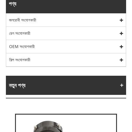
পণ্য
জলরোধী সংযোগকারী
রেল সংযোগকারী
OEM সংযোগকারী
শিল্প সংযোগকারী
নতুন পণ্য