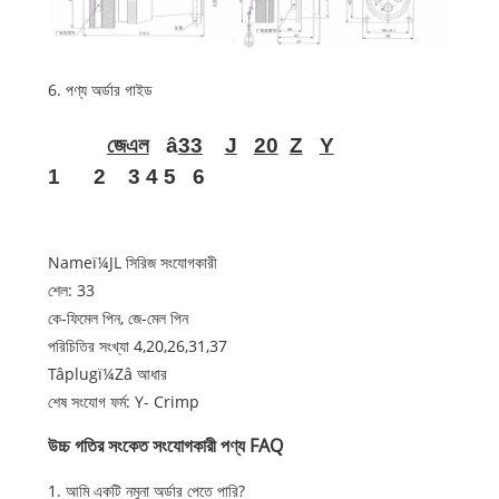
6. পণ্য অর্ডার গাইড
জেএল
â
33
J
20
Z
Y
1
2
3
4
5
6
Nameï¼JL সিরিজ সংযোগকারী
শেল: 33
কে-ফিমেল পিন, জে-মেল পিন
পরিচিতির সংখ্যা 4,20,26,31,37
Tâplugï¼Zâ আধার
শেষ সংযোগ ফর্ম: Y- Crimp
উচ্চ গতির সংকেত সংযোগকারী পণ্য FAQ
1. আমি একটি নমুনা অর্ডার পেতে পারি?