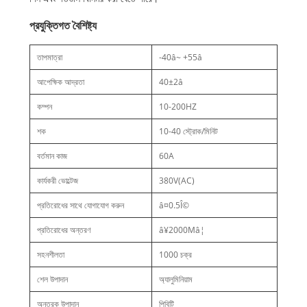
প্রযুক্তিগত বৈশিষ্ট্য
তাপমাত্রা
-40â~ +55â
আপেক্ষিক আদ্রতা
40±2â
কম্পন
10-200HZ
শক
10-40 স্ট্রোক/মিনিট
বর্তমান কাজ
60A
কার্যকরী ভোল্টেজ
380V(AC)
প্রতিরোধের সাথে যোগাযোগ করুন
â¤0.5Î©
প্রতিরোধের অন্তরণ
â¥2000Mâ¦
সহনশীলতা
1000 চক্র
শেল উপাদান
অ্যালুমিনিয়াম
অন্তরক উপাদান
পিবিটি