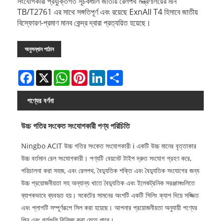
সংযোগকারী প্রযুক্তিগত সূচকগুলি জাতীয় রেলপথ মন্ত্রণালয়ের মান
TB/T2761 এর সাথে সঙ্গতিপূর্ণ এবং রয়েছে ExnAII T4 হিসাবে জাতীয়
বিস্ফোরণ-প্রমাণ মানব কেন্দ্র দ্বারা প্রত্যয়িত হয়েছে।
অনুসন্ধান পাঠান
Facebook
X
WhatsApp
Pinterest
LinkedIn
Share
পণ্যের বর্ণনা
উচ্চ গতির সংকেত সংযোগকারী পণ্য পরিচিতি
Ningbo ACIT উচ্চ গতির সংকেত সংযোগকারী i একটি উচ্চ মানের বৃত্তাকার
উচ্চ বর্তমান রেল সংযোগকারী। পণ্যটি বেয়নেট টাইপ দ্রুত সংযোগ গ্রহণ করে,
পরিচালনা করা সহজ, এবং রেলপথ, বৈদ্যুতিক শক্তি এবং বৈদ্যুতিক সংযোগের জন্য
উচ্চ প্রয়োজনীয়তা সহ অন্যান্য খাতে বৈদ্যুতিক এবং ইলেকট্রনিক সরঞ্জামগুলিতে
ব্যাপকভাবে ব্যবহৃত হয়। সকেটের সামনের অংশটি একটি সিলিং ক্যাপ দিয়ে সজ্জিত
এবং প্লাগটি সম্পূর্ণরূপে সিল করা হয়েছে। আপনার প্রয়োজনীয়তা অনুযায়ী পণ্যের
পিন এবং গর্তগুলি বিনিময় করা যেতে পারে।