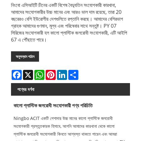
নিংবো এসিআইটি চীনের একটি বিশেষ বৈদ্যুতিন সংযোগকারী কারখানা,
আমাদের সংযোগকারীর উচ্চ মানের এবং আরও ভাল দাম রয়েছে, তারা 20
বছরেরও বেশি ইউরোপীয় দেশগুলিতে রপ্তানি করছে। আমাদের বেশিরভাগ
গ্রাহক আমাদের গুণমান, মূল্য এবং পরিষেবার সাথে সন্তুষ্ট। PY 07
সিরিজের সংযোগকারী হল কালো প্লাস্টিক জলরোধী সংযোগকারী, এটি আইপি
67 এ পৌঁছাতে পারে।
অনুসন্ধান পাঠান
Facebook
X
WhatsApp
Pinterest
LinkedIn
Share
পণ্যের বর্ণনা
কালো প্লাস্টিক জলরোধী সংযোগকারী পণ্য পরিচিতি
Ningbo ACIT একটি পেশাদার উচ্চ মানের কালো প্লাস্টিক জলরোধী
সংযোগকারী প্রস্তুতকারক হিসাবে, আপনি আমাদের কারখানা থেকে কালো
প্লাস্টিক জলরোধী সংযোগকারী কিনতে আশ্বস্ত থাকতে পারেন এবং আমরা