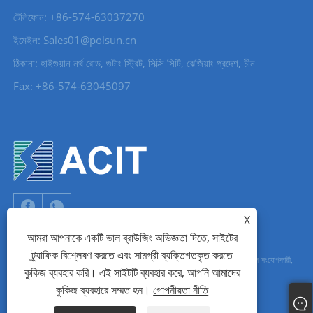
টেলিফোন: +86-574-63037270
ইমেইল: Sales01@polsun.cn
ঠিকানা: হাইগুয়ান নর্থ রোড, গুটাং স্ট্রিট, সিক্সি সিটি, ঝেজিয়াং প্রদেশ, চীন
Fax: +86-574-63045097
X
আমরা আপনাকে একটি ভাল ব্রাউজিং অভিজ্ঞতা দিতে, সাইটের
ট্র্যাফিক বিশ্লেষণ করতে এবং সামগ্রী ব্যক্তিগতকৃত করতে
কপিরাইট © 2022Ningbo Acit Electronic Co,.Ltd. - জলরোধী সংযোগকারী, রেল সংযোগকারী,
কুকিজ ব্যবহার করি। এই সাইটটি ব্যবহার করে, আপনি আমাদের
শিল্প সংযোগকারী - সর্বস্বত্ব সংরক্ষিত
কুকিজ ব্যবহারে সম্মত হন।
গোপনীয়তা নীতি