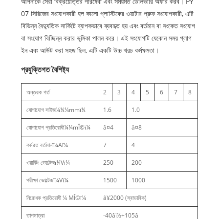
আপনাকে সেরা বিক্রয়োত্তর পরিষেবা এবং সময়মত ডেলিভারি অফার করব। PY
07 সিরিজের সংযোগকারী হল কালো প্লাস্টিকের ওয়াটার প্রুফ সংযোগকারী, এটি
বিভিন্ন বৈদ্যুতিক সার্কিটে ব্যাপকভাবে ব্যবহৃত হয় এবং বর্তমান বা সংকেত সংযোগ
বা সংযোগ বিচ্ছিন্ন করার ভূমিকা পালন করে। এই সংযোগটি যেকোন সময় প্লাগ
ইন এবং আউট করা সহজ ছিল, এটি একটি উচ্চ খরচ কর্মক্ষমতা।
প্রযুক্তিগত বৈশিষ্ট্য
অন্তরক গর্ত
2
3
4
5
6
7
8
যোগাযোগ সাইজ¼¼¼mmï¼
1.6
1.0
যোগাযোগ প্রতিরোধী¼¼mÎ©ï¼
â¤4
â¤8
কর্মরত বর্তমানï¼Aï¼
7
4
ওয়ার্কিং ভোল্টেজï¼Vï¼
250
200
পরীক্ষা ভোল্টেজï¼Vï¼
1500
1000
নিরোধক প্রতিরোধী ¼ MÎ©ï¼
â¥2000 (স্বাভাবিক)
তাপমাত্রা
-40âï½+105â