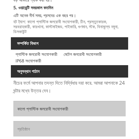
5. ওয়ারেন্টি সময়কাল কতদিন
এটি অনেক দীর্ঘ সময়, প্রসবের এক বছর পর।
হট ট্যাগ: কালো প্লাস্টিক জলরোধী সংযোগকারী, চীন, প্রস্তুতকারক,
সরবরাহকারী, কারখানা, কাস্টমাইজড, পাইকারি, গুণমান, স্টক, বিনামূল্যে নমুনা,
ডিসকাউন্ট
সম্পর্কিত বিভাগ
প্লাস্টিক জলরোধী সংযোগকারী
মেটেল জলরোধী সংযোগকারী
IP68 সংযোগকারী
অনুসন্ধান পাঠান
নীচের ফর্মে আপনার তদন্ত দিতে নির্দ্বিধায় দয়া করে. আমরা আপনাকে 24
ঘন্টার মধ্যে উত্তর দেব।