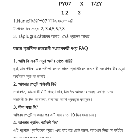
PY0
7
—
X
T/Z
Y
1
2
3
1.Nameï¼¼PY07 সিরিজ সংযোগকারী
2.পরিচিতির সংখ্যা 2, 3,4,5,6,7,8
3. Tâplugï¼Zâতারের আধার, ZYâ প্যানেল আধার
কালো প্লাস্টিক জলরোধী সংযোগকারী পণ্য FAQ
1. আমি কি একটি নমুনা অর্ডার পেতে পারি?
হ্যাঁ, মান পরীক্ষা এবং পরীক্ষা করতে কালো প্লাস্টিকের জলরোধী সংযোগকারীর নমুনা
অর্ডারকে স্বাগত জানাই।
2. আপনার পেমেন্ট শর্তাবলী কি?
সাধারণত, আমরা টি / টি গ্রহণ করি, নিয়মিত আদেশের জন্য, অর্থপ্রদানের
শর্তাবলী 30% আমানত, চালানের আগে প্রদত্ত ব্যালেন্স।
3. সীসা সময় কি?
অগ্রিম পেমেন্ট পাওয়ার পর এটি সাধারণত 10 দিন সময় নেয়।
4. আপনার প্যাকিং শর্তাবলী কি?
এটি প্রথমে প্লাস্টিকের ব্যাগে এবং তারপরে ছোট বাক্সে, অবশেষে নিরপেক্ষ কার্টনে
বড় আকারে প্যাক করা হয়।