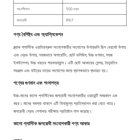
সহনশীলতা
500 চক্র
জলরোধী
IP67
পণ্য বৈশিষ্ট্য এবং অ্যাপ্লিকেশন
ব্ল্যাক প্লাস্টিক ওয়াটারপ্রুফ সংযোগকারীর সংযোগের উপায়গুলি ছিল বেয়নেট উপায়
এবং থ্রেড উপায়, সহজভাবে অপারেটিং, ছোট ভলিউম, উচ্চ গুণমান, সহজ
ইনস্টলেশন, উচ্চ খরচের পারফরম্যান্স। এটি ছোট আকারের সেন্সর, বৈদ্যুতিন
সরঞ্জাম এবং বাইরের তারের সংযোগের জন্য ব্যাপকভাবে ব্যবহৃত হয়।
পণ্যের গুণমান এবং শংসাপত্র
উচ্চ-মানের কালো প্লাস্টিকের জলরোধী সংযোগকারীর ওয়ারেন্টি সময়কাল এক
বছর। মানের সমস্যা থাকলে এটি বিনামূল্যে প্রতিস্থাপন করা যেতে পারে।
জলরোধী গ্রেড পেশাদার পরীক্ষার প্রতিষ্ঠান পাস করেছে।
কালো প্লাস্টিক জলরোধী সংযোগকারী পণ্য আকার