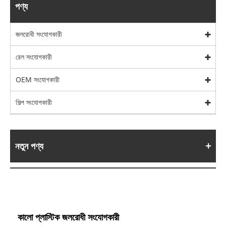
পণ্য
জলরোধী সংযোগকারী
রেল সংযোগকারী
OEM সংযোগকারী
শিল্প সংযোগকারী
নতুন পণ্য
কালো প্লাস্টিক জলরোধী সংযোগকারী